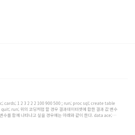
ards; 1 2 3 2 2 2 100 900 500 ; run; proc sql; create table
rom ace; quit; run; 위의 코딩처럼 할 경우 결과데이터셋에 합한 결과 값 변수
수를 함께 나타나고 싶을 경우에는 아래와 같이 한다. data ace;
roc sql; create table test as select *, sum(a, b, c) as