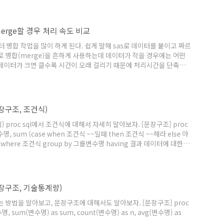
sbigdata.com 김진휘
으로 merge할 경우 처리 속도 비교
 병합 작업을 많이 하게 된다. 쉽게 말해 sas로 데이터를 붙이고 짜르
로 병합(merge)을 흔하게 사용하는데 데이터가 작을 경우에는 어떤
 데이터가 크면 클수록 시간이 오래 걸리기 때문에 처리시간을 단축시
한다는 기준으로 두가지 방법(proc sql문, proc sort문)을 보고 어떤 것
결과를 출력하는데 여러가지 방법이 있다면 빠르게 처리 할수 있는 방
에서 두가지 방법..
문장구조, 조건식)
) proc sql에서 조건식에 대해서 자세히 알아보자. [문장구조] proc
룹변수명, sum (case when 조건식 ~~일때 then 조건식 ~~해라 else 아
 where 조건식 group by 그룹변수명 having 결과 데이터에 대한 조
데이터셋을 생성하여 month변수를 생성한다. sum함수를 이용하여 sum이라
우 cost에 10을 더하고 아니면 그냥 cost값으로 계산한다. sp..
(문장구조, 기술통계량)
하는 방법을 알아보고, 문장구조에 대해서도 알아보자. [문장구조] proc
수명, sum(변수명) as sum, count(변수명) as n, avg(변수명) as