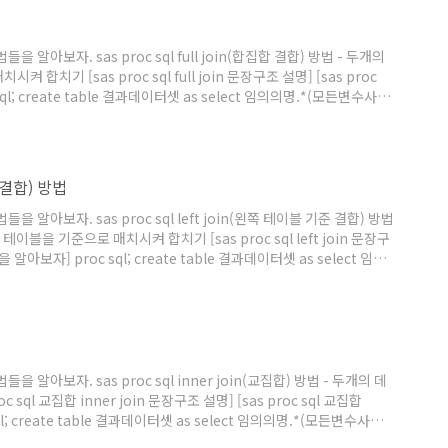
 알아보자. sas proc sql full join(합집합 결합) 방법 - 두개의
기 [sas proc sql full join 문장구조 설명] [sas proc
 sql; create table 결과데이터셋 as select 임의의명.*(모든변수사
 임의의명 full join 합칠데이터2 as 임의의명2 on 임의의명.합칠데이
n; www.sasbigdata.com 김진휘
준 결합) 방법
 알아보자. sas proc sql left join(왼쪽 테이블 기준 결합) 방법
블을 기준으로 매치시켜 합치기 [sas proc sql left join 문장구
코딩을 알아보자] proc sql; create table 결과데이터셋 as select 임의
 합칠데이터1 as 임의의명 left join 합칠데이터2 as 임의의명2 on
 조인키변수; run; www.sasbigdata.com 김진휘
 알아보자. sas proc sql inner join(교집합) 방법 - 두개의 데
ql 교집합 inner join 문장구조 설명] [sas proc sql 교집합
ql; create table 결과데이터셋 as select 임의의명.*(모든변수사용),
의의명, 합칠데이터2 as 임의의명2 where 임의의명.합칠데이터1의 조