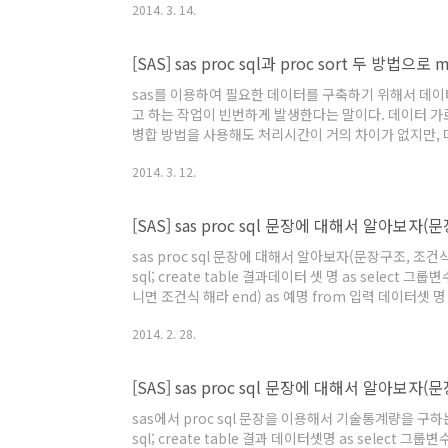
2014. 3. 14.
인키변수=임의의명2.합칠데이터2의 조인키변수; run; sa
[SAS] sas proc sql과 proc sort 두 방법
sas를 이용하여 필요한 데이터를 구축하기 위해서 데이터
고 하는 작업이 빈번하게 발생한다는 말이다. 데이터 가
병합 방법을 사용해도 처리시간이 거의 차이가 없지만,
키는 방법을 찾게 된다. sas에서 full join merge를 
2014. 3. 12.
이 처리시간이 빠른지를 알아보도록 하자. 당연히 같은 
법을 아는 것이 실무에 많은 도움이 될 것이다. 위의 사진
[SAS] sas proc sql 문장에 대해서 알아보자(
sas proc sql 문장에 대해서 알아보자(문장구조, 조건식
sql; create table 결과데이터 셋 명 as select 그
니면 조건식 해라 end) as 예명 from 입력 데이터셋 명
건식; quit; run; [예시] [코딩 설명] sp3라는 
2014. 2. 28.
는 변수를 만들어 값을 구하는데 조건은 month가 01일 경
[SAS] sas proc sql 문장에 대해서 알아보자
sas에서 proc sql 문장을 이용해서 기술통계량을 구
sql; create table 결과 데이터셋명 as select 그룹변