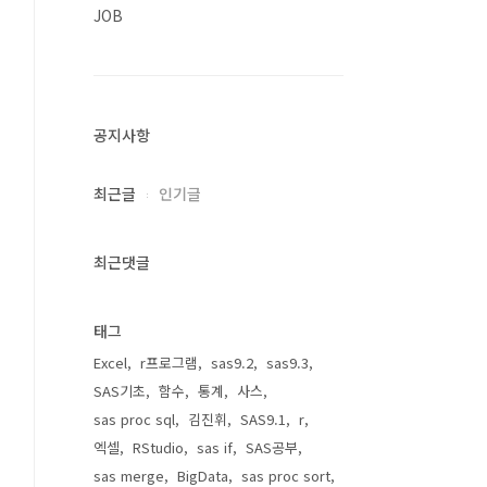
JOB
공지사항
최근글
인기글
최근댓글
태그
Excel
r프로그램
sas9.2
sas9.3
SAS기초
함수
통계
사스
sas proc sql
김진휘
SAS9.1
r
엑셀
RStudio
sas if
SAS공부
sas merge
BigData
sas proc sort