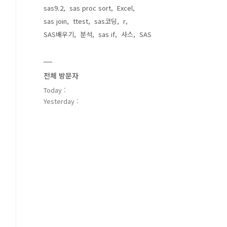
sas9.2
sas proc sort
Excel
sas join
ttest
sas코딩
r
SAS배우기
분석
sas if
사스
SAS
전체 방문자
Today :
Yesterday :