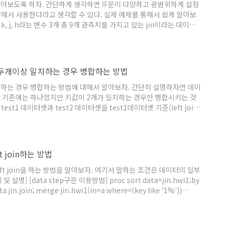
 알아보도록 하자. 간단하게 생각하면 IF문이 다양하고 광범위하게 설정
정해서 사용한다라고 생각할 수 있다. 실제 예제를 통해서 쉽게 알아보
, j, h라는 변수 3개 총 9개 관측치를 가지고 있는 jin이라는 데이터
 (1) result=j*2; when (7) result=j+10; otherwise result=j-1;
대해서 라고 지정을 해주는 것이다. 그리고 when(1)은 k변수의 값이 1일..
크값)이 두개이상 일치하는 경우 병합하는 방법
이상 일치하는 경우 병합하는 방법에 대해서 알아보자. 간단히 설명하자면 데이
 기존에는 하나였지만 키값이 2개가 일치하는 경우만 병합시키는 것
t1 데이터셋과 test2 데이터셋을 test1데이터셋 기준(left join)
는 경우에만 가로병합을 실시하는 것이다. 그럼 결과는 맨 오른쪽 그림
데이터생성] data test1; input k$ j$; cards; A T A A C B
t join하는 방법
ft join을 하는 방법을 알아보자. 여기서 말하는 조건은 데이터의 일부
] [data step구문 이용방법] proc sort data=jin.hwi1;by
ata jin.join; merge jin.hwi1(in=a where=(key like '1%'))
 코딩을 보면 먼저 두개의 데이터셋을 join할 값인 key별로 정렬(sort)을 실시
ere문이 추가된 것을 볼 ..