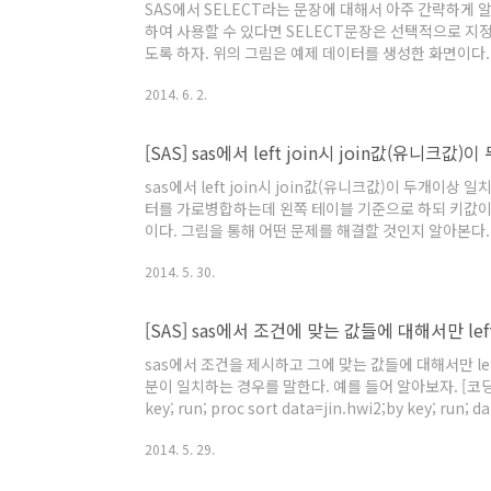
SAS에서 SELECT라는 문장에 대해서 아주 간략하게
하여 사용할 수 있다면 SELECT문장은 선택적으로 지
도록 하자. 위의 그림은 예제 데이터를 생성한 화면이다. k
셋이다. [코딩과정] data hwi; set jin; select (k); when
2014. 6. 2.
end; run; 코딩을 설명하면 select(k)로 k변수에 
[SAS] sas에서 left join시 join값(유니
sas에서 left join시 join값(유니크값)이 두개
터를 가로병합하는데 왼쪽 테이블 기준으로 하되 키값이
이다. 그림을 통해 어떤 문제를 해결할 것인지 알아본다. tes
으로 가로 병합을 하는데 k변수와 j변수가 둘다 일치하
2014. 5. 30.
과 같이 check가 붙으면서 병합이 되어야한다. [코딩과정] [예제 
H S ; run; data test2;..
[SAS] sas에서 조건에 맞는 값들에 대해서만 lef
sas에서 조건을 제시하고 그에 맞는 값들에 대해서만 le
분이 일치하는 경우를 말한다. 예를 들어 알아보자. [코딩 및 설명
key; run; proc sort data=jin.hwi2;by key; run; d
jin.hwi2(in=b); by key; if a; run; 데이터셋
2014. 5. 29.
한다. 그리고 merge를 이용해 가로병합을 실시하는데 wh