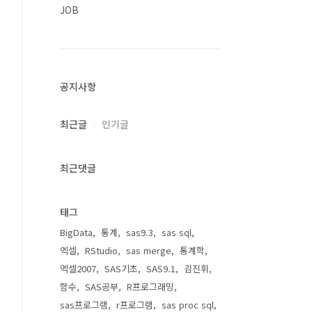
JOB
공지사항
최근글
인기글
최근댓글
태그
BigData
통계
sas9.3
sas sql
엑셀
RStudio
sas merge
통계학
엑셀2007
SAS기초
SAS9.1
김진휘
함수
SAS공부
R프로그래밍
sas프로그램
r프로그램
sas proc sql