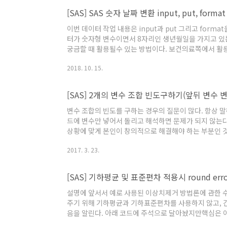
[SAS] SAS 숫자 날짜 변환 input, put, form
이번 데이터 작업 내용은 input과 put 그리고 for
터가 숫자형 변수이면서 8자리인 생년월일을 가지고 있
궁금할 때 활용될수 있는 방법이다. 보건의료쪽에서 활
일수 또는 입원일수 몇일을 더했을때 과연 요양종료일이
2018. 10. 15.
터에 요양종료일이라던지 퇴원일을 가지고 있겠지만 임의
이외에도 금융이나 보험또는 기념일 등 날짜에 원하는 
[SAS] 2개의 변수 조합 빈도구하기(앞뒤 변수 
변수 조합의 빈도를 구하는 경우의 질문이 많다. 항상 
드에 변수만 넣어서 돌리고 해석하면 문제가 되지 않는다
상황에 맞게 본인이 창의적으로 해결해야 하는 부분인 
우 많이 단축된다. 이번 내용은 칼럼이 2개가 있는 상황
2017. 3. 23.
이 칼럼을 붙였을때 앞뒤칼럼의 순서를 바꾸어서 일치하
단순하다. 칼럼 두개의 조합을 보는데 앞뒤 변경시 동일
[SAS] 기하평균 및 표준편차 적용시 round err
설명에 앞서서 예로 사용된 이상치제거 방법론에 관한 수식은
주기 위해 기하평균과 기하표준편차를 사용하지 않고, 
음을 알린다. 아래 코드에 주석으로 달아놨지만핵심은 이것
단건인 경우는 std가 결측치로 나타남 그러므로 결측치