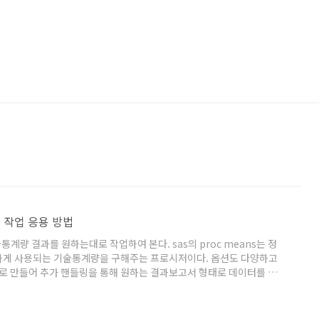
이터 작업 응용 방법
술통계량 결과를 원하는대로 작업하여 본다. sas의 proc means는 정
하게 사용되는 기술통계량을 구해주는 프로시저이다. 옵션도 다양하고
 만들어 추가 핸들링을 통해 원하는 결과보고서 형태로 데이터를 만
 소개하면 그룹별 통계량을 구해보는 것이며, 자세하게 들어가면 대분
 조건은 세분류별 통계량 출력 아래 대분류 전체 통계량을 각각 끼워넣
지 않으니 스크린샷과 함께 보며 이해해보자. 간략하..