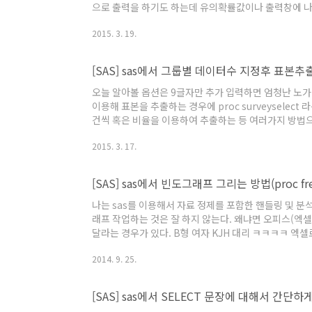
으로 출력을 하기도 하는데 유의확률값이나 출력창에 나
에서 PROC TTEST를 이용해서 출력창에 나타나는
2015. 3. 19.
나타난 통계값들이 예를 들어 평균이나 표준편차가 너무 
고싶을 경우에는? 기초통계량 값 같은 경우에는 PROC 
[SAS] sas에서 그룹별 데이터수 지정후 표본
오늘 알아볼 옵션은 9글자만 추가 입력하면 엄청난 노가다
이용해 표본을 추출하는 경우에 proc surveyselec
건씩 혹은 비율을 이용하여 추출하는 등 여러가지 방법
보도록 하자. 먼저 대용량이든 저용량이든 임의의 규모의
2015. 3. 17.
터에서는 여러가지 경우의 수가 생기고, 실제 한 그룹에 
룹별로 단순무작위추출방법(SRS)을 이용해 10건씩 추출할
[SAS] sas에서 빈도그래프 그리는 방법(proc freq
나는 sas를 이용해서 자료 정제를 포함한 핸들링 및 분석
래프 작업하는 것은 잘 하지 않는다. 왜냐면 오피스(엑셀
달라는 경우가 있다. B형 여자 KJH 대리 ㅋㅋㅋㅋ 엑
음..ㅋㅋ 적고 보니 나랑 이니셜이 같네?ㅋㅋ 오늘은 S
2014. 9. 25.
딩은 아래와 같다. data ex; input a$@@; cards; 1 2 2 2 1 
noprint; ..
[SAS] sas에서 SELECT 문장에 대해서 간단하