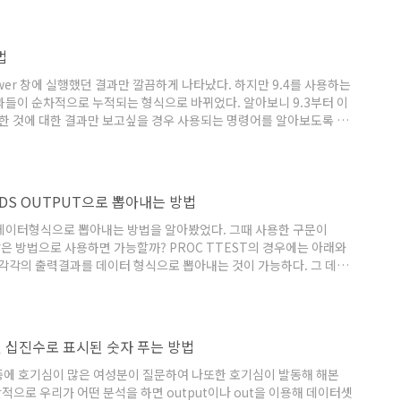
약 한 그룹이 한건으로 구성되어 있다면 이경우 표준편차는 . (결측치)
값으로 변환시켜줘야 수식에 오류가 생기지..
법
viewer 창에 실행했던 결과만 깔끔하게 나타났다. 하지만 9.4를 사용하는
에 결과들이 순차적으로 누적되는 형식으로 바뀌었다. 알아보니 9.3부터 이
행한 것에 대한 결과만 보고싶을 경우 사용되는 명령어를 알아보도록 하
200 4500 ; run; proc means data=test min max; var cost;
ost; run; 위와 같은 문장을 실행하면 실행 할때마다 기초통계량 값..
 ODS OUTPUT으로 뽑아내는 방법
를 데이터형식으로 뽑아내는 방법을 알아봤었다. 그때 사용한 구문이
같은 방법으로 사용하면 가능할까? PROC TTEST의 경우에는 아래와
사용하면 각각의 출력결과를 데이터 형식으로 뽑아내는 것이 가능하다. 그 데이
십진수로 나타나있는 결과값 또한 한자리수까지 정확하게 파악하는 것
s output ttests=T; ods output equality=EV; [참고]
법 및 십진수로 표시된 숫자 푸는 방법
중에 호기심이 많은 여성분이 질문하여 나또한 호기심이 발동해 해본
적으로 우리가 어떤 분석을 하면 output이나 out을 이용해 데이터셋